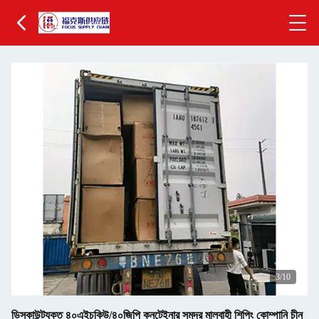
3
/10
ডিসকাউন্টযুক্ত ৪০এইচকিউ/৪০জিপি কনটেইনার সমুদ্র মালবাহী শিপিং কোম্পানি চীন