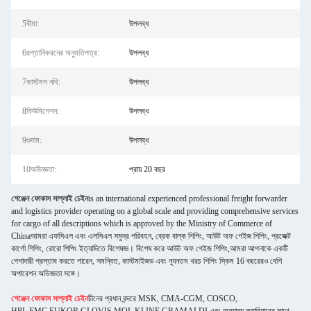
5বীমা:
উপলব্ধ
6রপ্তানিকরনের অনুমতিপত্র:
উপলব্ধ
7কাস্টমস নথি:
উপলব্ধ
8ফিউমিগেশন:
উপলব্ধ
9গুদাম:
উপলব্ধ
10অভিজ্ঞতা:
প্রায় 20 বছর
শেঞ্জেন ফোকাস সাপ্লাই চেইন
is an international experienced professional freight forwarder
and logistics provider operating on a global scale and providing comprehensive services
for cargo of all descriptions which is approved by the Ministry of Commerce of
Chinaআমরা এফসিএল এবং এলসিএল সমুদ্র পরিবহন, ব্রেক বাল্ক শিপিং, আউট অফ গেইজ শিপিং, প্রজেক্ট
কার্গো শিপিং, রোরো শিপিং ইত্যাদিতে বিশেষজ্ঞ। বিশেষ করে আউট অফ গেইজ শিপিং,আমরা আপনাকে একটি
পেশাদারী প্রস্তাব করতে পারেন, সমন্বিত, কাস্টমাইজড এবং ন্যূনতম খরচ শিপিং স্কিম 16 বছরেরও বেশি
অপারেশন অভিজ্ঞতা সঙ্গে।
শেঞ্জেন ফোকাস সাপ্লাই চেইন
চীনের প্রধান বন্দরে MSK, CMA-CGM, COSCO,