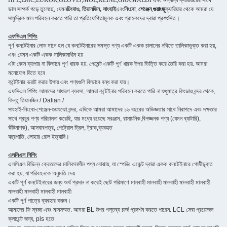
HPL,EMC,EUKOR,GLOVIS,MOL,KLINE,GRAMALDI এবং অন্যান্য ক্যারিয়ারের সাথে
ভাল সম্পর্ক গড়ে তুলেছে, যেমন
চিংদাও, তিয়ানজিন, সাংহাই
এবং
নিংবো
,
শেঞ্জেন
,
গুয়াংজু
ক্যারিয়ার থেকে আমরা যে
সামুদ্রিক মাল পরিবহন করতে পারি তা প্রতিযোগিতামূলক এবং গ্রাহকদের দ্বারা প্রশংসিত।
এফসিএল শিপিং
পূর্ণ কনটেইনার লোড মানে হল যে কনটেইনারের সমস্ত পণ্য একটি একক চালানের নথিতে তালিকাভুক্ত করা হয়,
এবং যেমন একটি একক মালিকানাধীন হয়
এটা কোন ব্যাপার না কিভাবে পূর্ণ ধারক হয়. পেমেন্ট একটি পূর্ণ ধারক উপর ভিত্তি করে তৈরি করা হয়. আমরা
মনোযোগ দিতে হবে
কন্টেইনার ভরাট করার উপায় এবং পণ্যগুলি কিভাবে বন্ধ করা যায়।
এফসিএল শিপিং আমাদের সাধারণ ব্যবসা, আমরা কন্টেইনার পরিবহন করতে পারি না শুধুমাত্র কিংডাও বন্দর থেকে,
কিন্তু তিয়ানজিন / Dalian /
সাংহাই-নিংবো-শেঞ্জেন-গুয়াংঝো বন্দর, এদিকে আমরা আমাদের ১৬ বছরের অভিজ্ঞতার সাথে নিরাপদে এবং দক্ষতার
সাথে প্রচুর পণ্য পরিচালনা করেছি, যার মধ্যে রয়েছে সরঞ্জাম, রাসায়নিক,বিপজ্জনক পণ্য (যেমন ব্যাটারি),
কীটনাশক), আসবাবপত্র, পেট্রোল ড্রিল, ট্রাক,ব্যবহৃত
যন্ত্রপাতি, লোহার রোল ইত্যাদি।
এলসিএল শিপিং
এলসিএল বিভিন্ন ক্রেতাদের মালিকানাধীন পণ্য বোঝায়, যা স্পেডিং এজেন্ট দ্বারা একক কনটেইনারে গোষ্ঠীভুক্ত
করা হয়, যা পরিবহনকে অনুমতি দেয়
একটি পূর্ণ কনটেইনারের জন্য অর্থ প্রদান না করেই ছোট পরিমাণে মালবাহী মালবাহী মালবাহী মালবাহী মালবাহী
মালবাহী মালবাহী মালবাহী মালবাহী
একটি পূর্ণ পাত্রে ব্যবহার করুন।
আমাদের ফি স্বচ্ছ এবং মানসম্মত. আমরা BL উপর গন্তব্য চার্জ প্রদর্শন করতে পারেন. LCL সেবা প্রয়োজন
ক্লায়েন্ট জন্য, pls হতে