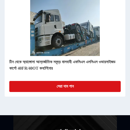
চীন থেকে অ্যাঙ্গোলা আন্তর্জাতিক সমুদ্র মালবাহী এফসিএল এলসিএল ওভারসাইজড
কার্গো 40FR/40OT কনটেইনার
সেরা দাম পান