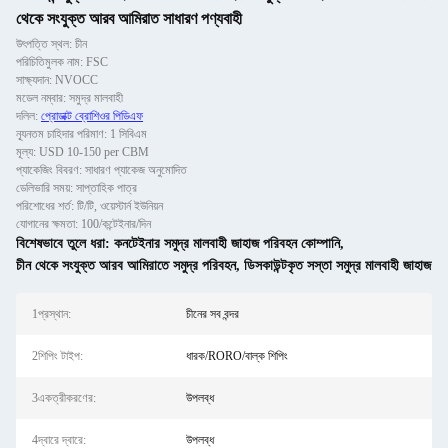
থেকে সংযুক্ত আরব আমিরাত সাধারণ পণ্যবাহী
উৎপত্তি স্থল: চীন
পরিচিতিমুলক নাম: FSC
সাক্ষ্যদান: NVOCC
মডেল নম্বার: সমুদ্র মালবাহী
দলিল:
প্রোডাক্ট ব্রোশিওর পিডিএফ
ন্যূনতম চাহিদার পরিমাণ: 1 সিবিএম
মূল্য: USD 10-150 per CBM
প্যাকেজিং বিবরণ: সাধারণ প্যাকেজ অনুমোদিত
ডেলিভারি সময়: সাপ্তাহিক পাত্র
পরিশোধের শর্ত: টি/টি, ওয়েস্টার্ন ইউনিয়ন
যোগানের ক্ষমতা: 100/কন্টেইনার/দিন
বিশেষভাবে তুলে ধরা:
কনটেইনার সমুদ্র মালবাহী জাহাজ পরিবহন কোম্পানি
,
চীন থেকে সংযুক্ত আরব আমিরাতে সমুদ্র পরিবহন
,
ডিসকাউন্টকৃত সস্তা সমুদ্র মালবাহী জাহাজ
1প্রস্থান:
চীনের সব বন্দর
2শিপিং টাইপ:
ধারক/RORO/বাল্ক শিপিং
3একত্রীকরণের:
উপলব্ধ
4দ্বারে দ্বারে:
উপলব্ধ