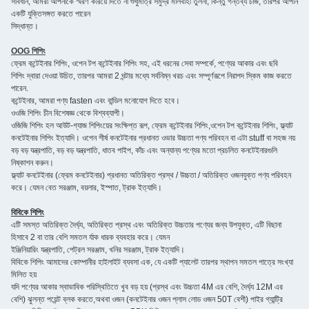
সাবধান, আমরা আপনাকে স্মরণ করিয়ে দিতে না শুধুমাত্র সমুদ্র মালবাহী তুলনা, কিন্তু গন্তব্য চার্জ, তারপর আপনি
একটি যুক্তিসঙ্গত করতে পারেন
সিদ্ধান্ত।
OOG শিপিং
ফ্রেম কন্টেইনার শিপিং, ওপেন টপ কন্টেইনার শিপিং সহ, এই ধরনের সেবা সম্পর্কে, পণ্যের আকার এবং ছবি
শিপিং দ্বারা দেওয়া উচিত, তারপর আমরা 2 ঘন্টার মধ্যে সর্বনিম্ন খরচ এবং সম্পূর্ণরূপে নিরাপদ স্কিম কাজ করতে
পারেন.
কন্টেইনার, আমরা পণ্য fasten এবং বান্ডিল মনোযোগ দিতে হবে।
ওওজি শিপিং চীন বিশেষজ্ঞ থেকে বিশ্বব্যাপী।
ওজিজি শিপিং হল আউট-গ্যাজ শিপিংয়ের সংক্ষিপ্ত রূপ, ফ্রেম কন্টেইনার শিপিং,ওপেন টপ কন্টেইনার শিপিং, ফ্ল্যাট
কনটেইনার শিপিং ইত্যাদি। ওপেন শীর্ষ কনটেইনার প্রধানত ওভার উচ্চতা পণ্য পরিবহন বা এটা stuff বা সহজ নয়
বড় বড় যন্ত্রপাতি, বড় বড় যন্ত্রপাতি, ধাতব পাইপ, কাঁচ এবং অন্যান্য পণ্যের মতো প্রচলিত কনটেইনারগুলি
নিষ্কাশন করুন।
ফ্ল্যাট কনটেইনার (ফ্রেম কনটেইনার) প্রধানত অতিরিক্ত প্রস্থ / উচ্চতা / অতিরিক্ত ওজনযুক্ত পণ্য পরিবহন
করে। যেমন বেত সরঞ্জাম, বয়লার, ইস্পাত, ট্রাক ইত্যাদি।
বিবিকে শিপিং
এটি সমস্ত অতিরিক্ত দৈর্ঘ্য, অতিরিক্ত প্রস্থ এবং অতিরিক্ত উচ্চতার পণ্যের জন্য উপযুক্ত, এটি বিছানা
হিসাবে 2 বা তার বেশি সমতল র্যাক ধারক ব্যবহার করে। যেমন
ইঞ্জিনিয়ারিং যন্ত্রপাতি, পেট্রল সরঞ্জাম, খনির সরঞ্জাম, ট্রাক ইত্যাদি।
বিবিকে শিপিং আমাদের কোম্পানীর হাইলাইট ব্যবসা এক, যে একটি প্যালেট তারপর স্থাপন সমতল পাত্রে সংখ্যা
মিলিত হয়
যদি পণ্যের আকার স্বাভাবিক পরিস্থিতিতে খুব বড় হয় (প্রস্থ এবং উচ্চতা 4M এর বেশি, দৈর্ঘ্য 12M এর
বেশি) ঝুলন্ত পয়েন্ট ব্লক করতে,অথবা ওজন (কনটেইনার ওজন প্লাস লোড ওজন 50T বেশী) পাইর গ্যান্ট্রি