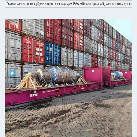
9আমরা আপনার ব্যবসার বৃদ্ধিতে সাহায্য করার জন্য ড্রপ শিপিং পরিষেবাও প্রদান করি, আপনার সমস্ত মূল কর্পোরে