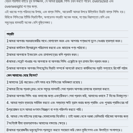
ক্রেন পরিসীমা বাইরে খুব বিপজ্জনক, যে আমরা BBK শিপিং চয়ন করতে পারেন. oversized এবং
overweight পণ্যের জন্য.
এই ধরনের পণ্য পরিবহনের উপায়, এক বাল্ক শিপিং, আরেকটি আমরা উপরে উল্লিখিত বিরতি বাল্ক শিপিং হয়।
বিবিকে শিপিংয়ের ইটিডি স্থিতিশীল, অপারেশন পদ্ধতি অনেক সহজ, পণ্যের নিরাপত্তা বেশি এবং
সমুদ্রের মালবাহী অনেক বেশি যুক্তিসঙ্গত।
পদ্ধতি
1আমরা আপনার সরবরাহকারীর সাথে যোগাযোগ করব এবং আপনার পণ্যগুলো তুলে নেওয়ার ব্যবস্থা করব।
2আমরা কাস্টমস ক্লিয়ারেন্স পরিচালনা করবো এবং জাহাজে পণ্য পাঠাবো।
3আমরা আপনাকে ইনভয়েস এবং চালানপত্রের কপি প্রদান করব।
4আমরা পেমেন্ট পাওয়ার পর আপনাকে বা আপনার শিপিং এজেন্টকে মূল চালান বিল প্রদান করব।
5আমরা আপনাকে আপনার শিপমেন্টের স্থিতি সম্পর্কে আপডেট রাখতে কার্যদিবসের প্রতি সপ্তাহে রিপোর্ট পাঠাব।
কেন আমাদের বেছে নিলেন?
1আমাদের 16 বছরেরও বেশি সময় ধরে শিপিংয়ের অভিজ্ঞতা রয়েছে।
2আমরা চীনের প্রধান বন্দর থেকে সমুদ্র মালবাহী সেবা প্রদান আপনার চালানের ব্যবস্থা করতে.
3আমরা আপনার শিপিং খরচ কমানোর জন্য একত্রীকরণ সেবা প্রদান করি, আমাদের গুদামে 7 দিনের বিনামূল্যে সঞ্চয়স্
4. আমরা স্থান ব্যবহার সর্বাধিক করতে এবং সম্ভাব্য ক্ষতি হ্রাস করার জন্য প্যাকিং এবং পুনরায় প্যাকিংয়ের দায়ি
5প্রয়োজন হলে আমরা গুণমান নিয়ন্ত্রণ বা পণ্য পরিদর্শন করতে পারি।
6. আমরা শেষ মাইলের চ্যালেঞ্জ মোকাবেলায় নিবেদিত। তাই দরজা থেকে দরজা ডেলিভারি পরিষেবা আপনার জন্য এক
7সংশ্লিষ্ট বীমা ব্যবস্থাপনাও আমাদের দক্ষতার ক্ষেত্র।
8আমরা প্রয়োজনীয় ডকুমেন্টেশন প্রস্তুত করতে সহায়তা করি যেমন ফুমিগেশন এবং উৎপত্তি শংসাপত্র।