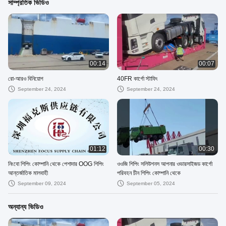
সাম্প্রতিক ভিডিও
00:14
00:07
রো-আরও বিনিয়োগ
40FR কার্গো স্টাফিং
September 24, 2024
September 24, 2024
01:12
00:30
নিংবো শিপিং কোম্পানি থেকে পেশাদার OOG শিপিং
ওওজি শিপিং সলিউশনস আপনার ওভারসাইজড কার্গো
আন্তর্জাতিক মালবাহী
পরিবহন চীন শিপিং কোম্পানি থেকে
September 09, 2024
September 05, 2024
অন্যান্য ভিডিও