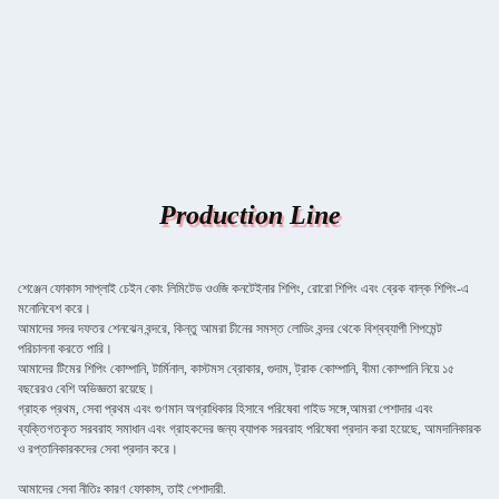
Production Line
শেঞ্জেন ফোকাস সাপ্লাই চেইন কোং লিমিটেড ওওজি কনটেইনার শিপিং, রোরো শিপিং এবং ব্রেক বাল্ক শিপিং-এ
মনোনিবেশ করে।
আমাদের সদর দফতর শেনঝেন বন্দরে, কিন্তু আমরা চীনের সমস্ত লোডিং বন্দর থেকে বিশ্বব্যাপী শিপমেন্ট
পরিচালনা করতে পারি।
আমাদের টিমের শিপিং কোম্পানি, টার্মিনাল, কাস্টমস ব্রোকার, গুদাম, ট্রাক কোম্পানি, বীমা কোম্পানি নিয়ে ১৫
বছরেরও বেশি অভিজ্ঞতা রয়েছে।
গ্রাহক প্রথম, সেবা প্রথম এবং গুণমান অগ্রাধিকার হিসাবে পরিষেবা গাইড সঙ্গে,আমরা পেশাদার এবং
ব্যক্তিগতকৃত সরবরাহ সমাধান এবং গ্রাহকদের জন্য ব্যাপক সরবরাহ পরিষেবা প্রদান করা হয়েছে, আমদানিকারক
ও রপ্তানিকারকদের সেবা প্রদান করে।
আমাদের সেবা নীতিঃ কারণ ফোকাস, তাই পেশাদারী.