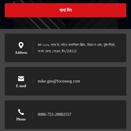
জমা দিন
রুম ১২০৯, ব্লক বি, বাইহে কমার্শিয়াল বিল্ডিং, ঝিয়াংগে রোড, বুজি স্ট্রিট,
লংগাং জেলা, শেঞ্জেন, চীন,518112
Address
mike.guo@focusoog.com
E-mail
0086-755-28802557
Phone