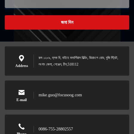
জমা দিন
রুম ১২০৯, ব্লক বি, বাইহে কমার্শিয়াল বিল্ডিং, ঝিয়াংগে রোড, বুজি স্ট্রিট,
লংগাং জেলা, শেঞ্জেন, চীন,518112
Address
mike.guo@focusoog.com
E-mail
0086-755-28802557