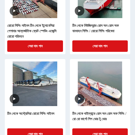
রোরো শিপিং লাইনস চীন থেকে ইন্দোনেশিয়া
চীন থেকে নিউজিল্যান্ড রোল অন রোল অফ
পেশাদার আন্তর্জাতিক ফ্রেট স্পেডিং এজেন্সি
যানবাহন শিপিং / রোরো শিপিং পরিষেবা
রোরো পরিবহন
সেরা দাম পান
সেরা দাম পান
চীন থেকে অস্ট্রেলিয়া রোরো শিপিং লাইনস
চীন থেকে থাইল্যান্ডে রোল অন রোল অফ শিপিং /
রো রো কার্গো শিপ ডোর টু ডোর
সেরা দাম পান
সেরা দাম পান