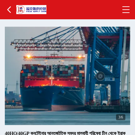
3
/6
40HQ/40GP কনটেইনার আন্তর্জাতিক সমুদ্র মালবাহী পরিষেবা চীন থেকে ইরাক