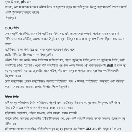
ক্লায়েন্ট জন্য, pls হতে
সাবধান, আমরা আপনাকে স্মরণ করিয়ে দিতে না শুধুমাত্র সমুদ্র মালবাহী তুলনা, কিন্তু গন্তব্য চার্জ, তারপর আপনি
একটি যুক্তিসঙ্গত করতে পারেন
সিদ্ধান্ত।
OOG শিপিং
ফ্রেম কন্টেইনার শিপিং, ওপেন টপ কন্টেইনার শিপিং সহ, এই ধরনের সেবা সম্পর্কে, পণ্যের আকার এবং ছবি
শিপিং দ্বারা দেওয়া উচিত, তারপর আমরা 2 ঘন্টার মধ্যে সর্বনিম্ন খরচ এবং সম্পূর্ণরূপে নিরাপদ স্কিম কাজ করতে
পারেন.
কন্টেইনার, আমরা পণ্য fasten এবং বান্ডিল মনোযোগ দিতে হবে।
ওওজি শিপিং চীন বিশেষজ্ঞ থেকে বিশ্বব্যাপী।
ওজিজি শিপিং হল আউট-গ্যাজ শিপিংয়ের সংক্ষিপ্ত রূপ, ফ্রেম কন্টেইনার শিপিং,ওপেন টপ কন্টেইনার শিপিং, ফ্ল্যাট
কনটেইনার শিপিং ইত্যাদি। ওপেন শীর্ষ কনটেইনার প্রধানত ওভার উচ্চতা পণ্য পরিবহন বা এটা stuff বা সহজ নয়
বড় বড় যন্ত্রপাতি, বড় বড় যন্ত্রপাতি, ধাতব পাইপ, কাঁচ এবং অন্যান্য পণ্যের মতো প্রচলিত কনটেইনারগুলি
নিষ্কাশন করুন।
ফ্ল্যাট কনটেইনার (ফ্রেম কনটেইনার) প্রধানত অতিরিক্ত প্রস্থ / উচ্চতা / অতিরিক্ত ওজনযুক্ত পণ্য পরিবহন
করে। যেমন বেত সরঞ্জাম, বয়লার, ইস্পাত, ট্রাক ইত্যাদি।
বিবিকে শিপিং
এটি সমস্ত অতিরিক্ত দৈর্ঘ্য, অতিরিক্ত প্রস্থ এবং অতিরিক্ত উচ্চতার পণ্যের জন্য উপযুক্ত, এটি বিছানা
হিসাবে 2 বা তার বেশি সমতল র্যাক ধারক ব্যবহার করে। যেমন
ইঞ্জিনিয়ারিং যন্ত্রপাতি, পেট্রল সরঞ্জাম, খনির সরঞ্জাম, ট্রাক ইত্যাদি।
বিবিকে শিপিং আমাদের কোম্পানীর হাইলাইট ব্যবসা এক, যে একটি প্যালেট তারপর স্থাপন সমতল পাত্রে সংখ্যা
মিলিত হয়
যদি পণ্যের আকার স্বাভাবিক পরিস্থিতিতে খুব বড় হয় (প্রস্থ এবং উচ্চতা 4M এর বেশি, দৈর্ঘ্য 12M এর