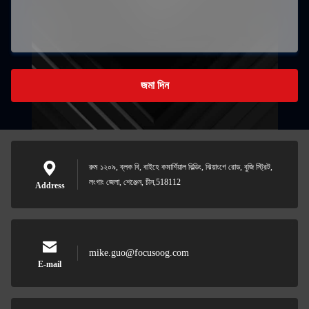
জমা দিন
রুম ১২০৯, ব্লক বি, বাইহে কমার্শিয়াল বিল্ডিং, ঝিয়াংগে রোড, বুজি স্ট্রিট,
লংগাং জেলা, শেঞ্জেন, চীন,518112
Address
mike.guo@focusoog.com
E-mail