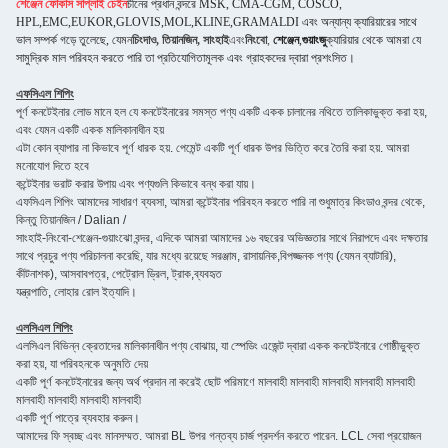
শেঞ্জেন ফোকাস সাপ্লাই চেইন
চীনের প্রধান বন্দরে MSK, CMA-CGM, COSCO,
HPL,EMC,EUKOR,GLOVIS,MOL,KLINE,GRAMALDI এবং অন্যান্য ক্যারিয়ারের সাথে
ভাল সম্পর্ক গড়ে তুলেছে, যেমন
চিংদাও, তিয়ানজিন, সাংহাই
এবং
নিংবো
,
শেঞ্জেন
,
গুয়াংজু
ক্যারিয়ার থেকে আমরা যে
সামুদ্রিক মাল পরিবহন করতে পারি তা প্রতিযোগিতামূলক এবং গ্রাহকদের দ্বারা প্রশংসিত।
এফসিএল শিপিং
পূর্ণ কনটেইনার লোড মানে হল যে কনটেইনারের সমস্ত পণ্য একটি একক চালানের নথিতে তালিকাভুক্ত করা হয়,
এবং যেমন একটি একক মালিকানাধীন হয়
এটা কোন ব্যাপার না কিভাবে পূর্ণ ধারক হয়. পেমেন্ট একটি পূর্ণ ধারক উপর ভিত্তি করে তৈরি করা হয়. আমরা
মনোযোগ দিতে হবে
কন্টেইনার ভরাট করার উপায় এবং পণ্যগুলি কিভাবে বন্ধ করা যায়।
এফসিএল শিপিং আমাদের সাধারণ ব্যবসা, আমরা কন্টেইনার পরিবহন করতে পারি না শুধুমাত্র কিংডাও বন্দর থেকে,
কিন্তু তিয়ানজিন / Dalian /
সাংহাই-নিংবো-শেঞ্জেন-গুয়াংঝো বন্দর, এদিকে আমরা আমাদের ১৬ বছরের অভিজ্ঞতার সাথে নিরাপদে এবং দক্ষতার
সাথে প্রচুর পণ্য পরিচালনা করেছি, যার মধ্যে রয়েছে সরঞ্জাম, রাসায়নিক,বিপজ্জনক পণ্য (যেমন ব্যাটারি),
কীটনাশক), আসবাবপত্র, পেট্রোল ড্রিল, ট্রাক,ব্যবহৃত
যন্ত্রপাতি, লোহার রোল ইত্যাদি।
এলসিএল শিপিং
এলসিএল বিভিন্ন ক্রেতাদের মালিকানাধীন পণ্য বোঝায়, যা স্পেডিং এজেন্ট দ্বারা একক কনটেইনারে গোষ্ঠীভুক্ত
করা হয়, যা পরিবহনকে অনুমতি দেয়
একটি পূর্ণ কনটেইনারের জন্য অর্থ প্রদান না করেই ছোট পরিমাণে মালবাহী মালবাহী মালবাহী মালবাহী মালবাহী
মালবাহী মালবাহী মালবাহী মালবাহী
একটি পূর্ণ পাত্রে ব্যবহার করুন।
আমাদের ফি স্বচ্ছ এবং মানসম্মত. আমরা BL উপর গন্তব্য চার্জ প্রদর্শন করতে পারেন. LCL সেবা প্রয়োজন