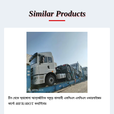
Similar Products
চীন থেকে অ্যাঙ্গোলা আন্তর্জাতিক সমুদ্র মালবাহী এফসিএল এলসিএল ওভারসাইজড
কার্গো 40FR/40OT কনটেইনার