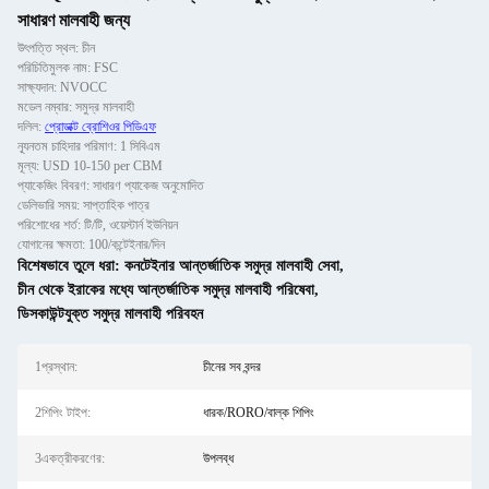
সাধারণ মালবাহী জন্য
উৎপত্তি স্থল: চীন
পরিচিতিমুলক নাম: FSC
সাক্ষ্যদান: NVOCC
মডেল নম্বার: সমুদ্র মালবাহী
দলিল:
প্রোডাক্ট ব্রোশিওর পিডিএফ
ন্যূনতম চাহিদার পরিমাণ: 1 সিবিএম
মূল্য: USD 10-150 per CBM
প্যাকেজিং বিবরণ: সাধারণ প্যাকেজ অনুমোদিত
ডেলিভারি সময়: সাপ্তাহিক পাত্র
পরিশোধের শর্ত: টি/টি, ওয়েস্টার্ন ইউনিয়ন
যোগানের ক্ষমতা: 100/কন্টেইনার/দিন
বিশেষভাবে তুলে ধরা:
কনটেইনার আন্তর্জাতিক সমুদ্র মালবাহী সেবা
,
চীন থেকে ইরাকের মধ্যে আন্তর্জাতিক সমুদ্র মালবাহী পরিষেবা
,
ডিসকাউন্টযুক্ত সমুদ্র মালবাহী পরিবহন
1প্রস্থান:
চীনের সব বন্দর
2শিপিং টাইপ:
ধারক/RORO/বাল্ক শিপিং
3একত্রীকরণের:
উপলব্ধ