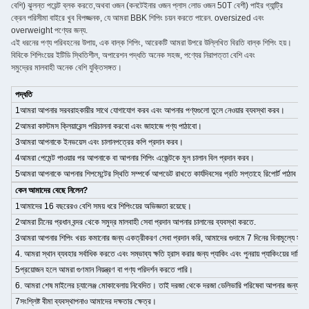
বেশি) ঝুলন্ত পয়েন্ট ব্লক করতে,অথবা ওজন (কনটেইনার ওজন প্লাস লোড ওজন 50T বেশী) পাইর গ্যান্ট্রি
ক্রেন পরিসীমা বাইরে খুব বিপজ্জনক, যে আমরা BBK শিপিং চয়ন করতে পারেন. oversized এবং
overweight পণ্যের জন্য.
এই ধরনের পণ্য পরিবহনের উপায়, এক বাল্ক শিপিং, আরেকটি আমরা উপরে উল্লিখিত বিরতি বাল্ক শিপিং হয়।
বিবিকে শিপিংয়ের ইটিডি স্থিতিশীল, অপারেশন পদ্ধতি অনেক সহজ, পণ্যের নিরাপত্তা বেশি এবং
সমুদ্রের মালবাহী অনেক বেশি যুক্তিসঙ্গত।
পদ্ধতি
1আমরা আপনার সরবরাহকারীর সাথে যোগাযোগ করব এবং আপনার পণ্যগুলো তুলে নেওয়ার ব্যবস্থা করব।
2আমরা কাস্টমস ক্লিয়ারেন্স পরিচালনা করবো এবং জাহাজে পণ্য পাঠাবো।
3আমরা আপনাকে ইনভয়েস এবং চালানপত্রের কপি প্রদান করব।
4আমরা পেমেন্ট পাওয়ার পর আপনাকে বা আপনার শিপিং এজেন্টকে মূল চালান বিল প্রদান করব।
5আমরা আপনাকে আপনার শিপমেন্টের স্থিতি সম্পর্কে আপডেট রাখতে কার্যদিবসের প্রতি সপ্তাহে রিপোর্ট পাঠাব।
কেন আমাদের বেছে নিলেন?
1আমাদের 16 বছরেরও বেশি সময় ধরে শিপিংয়ের অভিজ্ঞতা রয়েছে।
2আমরা চীনের প্রধান বন্দর থেকে সমুদ্র মালবাহী সেবা প্রদান আপনার চালানের ব্যবস্থা করতে.
3আমরা আপনার শিপিং খরচ কমানোর জন্য একত্রীকরণ সেবা প্রদান করি, আমাদের গুদামে 7 দিনের বিনামূল্যে সঞ্চয়স্
4. আমরা স্থান ব্যবহার সর্বাধিক করতে এবং সম্ভাব্য ক্ষতি হ্রাস করার জন্য প্যাকিং এবং পুনরায় প্যাকিংয়ের দায়ি
5প্রয়োজন হলে আমরা গুণমান নিয়ন্ত্রণ বা পণ্য পরিদর্শন করতে পারি।
6. আমরা শেষ মাইলের চ্যালেঞ্জ মোকাবেলায় নিবেদিত। তাই দরজা থেকে দরজা ডেলিভারি পরিষেবা আপনার জন্য এক
7সংশ্লিষ্ট বীমা ব্যবস্থাপনাও আমাদের দক্ষতার ক্ষেত্র।