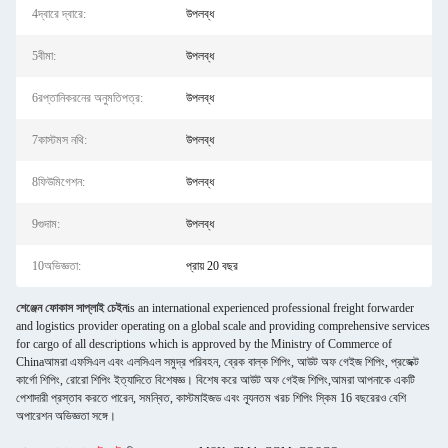
4দ্বারে দ্বারে:
উপলব্ধ
5বীমা:
উপলব্ধ
6রপ্তানিকরনের অনুমতিপত্র:
উপলব্ধ
7কাস্টমস নথি:
উপলব্ধ
8ফিউমিগেশন:
উপলব্ধ
9গুদাম:
উপলব্ধ
10অভিজ্ঞতা:
প্রায় 20 বছর
শেঞ্জেন ফোকাস সাপ্লাই চেইন
is an international experienced professional freight forwarder
and logistics provider operating on a global scale and providing comprehensive services
for cargo of all descriptions which is approved by the Ministry of Commerce of
Chinaআমরা এফসিএল এবং এলসিএল সমুদ্র পরিবহন, ব্রেক বাল্ক শিপিং, আউট অফ গেইজ শিপিং, প্রজেক্ট
কার্গো শিপিং, রোরো শিপিং ইত্যাদিতে বিশেষজ্ঞ। বিশেষ করে আউট অফ গেইজ শিপিং,আমরা আপনাকে একটি
পেশাদারী প্রস্তাব করতে পারেন, সমন্বিত, কাস্টমাইজড এবং ন্যূনতম খরচ শিপিং স্কিম 16 বছরেরও বেশি
অপারেশন অভিজ্ঞতা সঙ্গে।