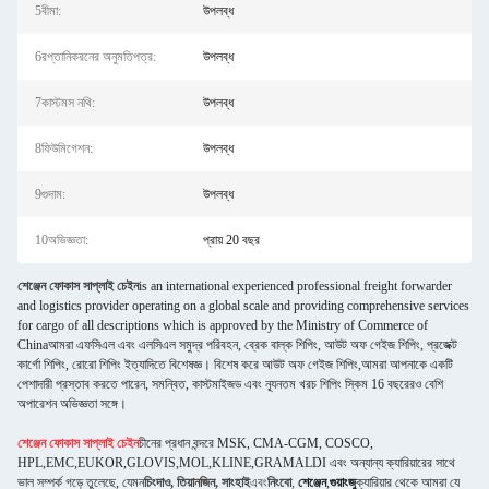
5বীমা:
উপলব্ধ
6রপ্তানিকরনের অনুমতিপত্র:
উপলব্ধ
7কাস্টমস নথি:
উপলব্ধ
8ফিউমিগেশন:
উপলব্ধ
9গুদাম:
উপলব্ধ
10অভিজ্ঞতা:
প্রায় 20 বছর
শেঞ্জেন ফোকাস সাপ্লাই চেইন
is an international experienced professional freight forwarder
and logistics provider operating on a global scale and providing comprehensive services
for cargo of all descriptions which is approved by the Ministry of Commerce of
Chinaআমরা এফসিএল এবং এলসিএল সমুদ্র পরিবহন, ব্রেক বাল্ক শিপিং, আউট অফ গেইজ শিপিং, প্রজেক্ট
কার্গো শিপিং, রোরো শিপিং ইত্যাদিতে বিশেষজ্ঞ। বিশেষ করে আউট অফ গেইজ শিপিং,আমরা আপনাকে একটি
পেশাদারী প্রস্তাব করতে পারেন, সমন্বিত, কাস্টমাইজড এবং ন্যূনতম খরচ শিপিং স্কিম 16 বছরেরও বেশি
অপারেশন অভিজ্ঞতা সঙ্গে।
শেঞ্জেন ফোকাস সাপ্লাই চেইন
চীনের প্রধান বন্দরে MSK, CMA-CGM, COSCO,
HPL,EMC,EUKOR,GLOVIS,MOL,KLINE,GRAMALDI এবং অন্যান্য ক্যারিয়ারের সাথে
ভাল সম্পর্ক গড়ে তুলেছে, যেমন
চিংদাও, তিয়ানজিন, সাংহাই
এবং
নিংবো
,
শেঞ্জেন
,
গুয়াংজু
ক্যারিয়ার থেকে আমরা যে