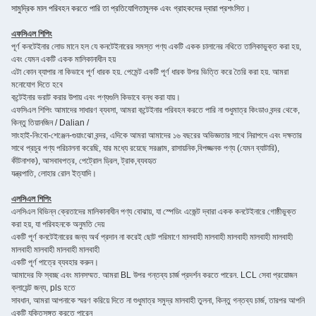
সামুদ্রিক মাল পরিবহন করতে পারি তা প্রতিযোগিতামূলক এবং গ্রাহকদের দ্বারা প্রশংসিত।
এফসিএল শিপিং
পূর্ণ কনটেইনার লোড মানে হল যে কনটেইনারের সমস্ত পণ্য একটি একক চালানের নথিতে তালিকাভুক্ত করা হয়,
এবং যেমন একটি একক মালিকানাধীন হয়
এটা কোন ব্যাপার না কিভাবে পূর্ণ ধারক হয়. পেমেন্ট একটি পূর্ণ ধারক উপর ভিত্তি করে তৈরি করা হয়. আমরা
মনোযোগ দিতে হবে
কন্টেইনার ভরাট করার উপায় এবং পণ্যগুলি কিভাবে বন্ধ করা যায়।
এফসিএল শিপিং আমাদের সাধারণ ব্যবসা, আমরা কন্টেইনার পরিবহন করতে পারি না শুধুমাত্র কিংডাও বন্দর থেকে,
কিন্তু তিয়ানজিন / Dalian /
সাংহাই-নিংবো-শেঞ্জেন-গুয়াংঝো বন্দর, এদিকে আমরা আমাদের ১৬ বছরের অভিজ্ঞতার সাথে নিরাপদে এবং দক্ষতার
সাথে প্রচুর পণ্য পরিচালনা করেছি, যার মধ্যে রয়েছে সরঞ্জাম, রাসায়নিক,বিপজ্জনক পণ্য (যেমন ব্যাটারি),
কীটনাশক), আসবাবপত্র, পেট্রোল ড্রিল, ট্রাক,ব্যবহৃত
যন্ত্রপাতি, লোহার রোল ইত্যাদি।
এলসিএল শিপিং
এলসিএল বিভিন্ন ক্রেতাদের মালিকানাধীন পণ্য বোঝায়, যা স্পেডিং এজেন্ট দ্বারা একক কনটেইনারে গোষ্ঠীভুক্ত
করা হয়, যা পরিবহনকে অনুমতি দেয়
একটি পূর্ণ কনটেইনারের জন্য অর্থ প্রদান না করেই ছোট পরিমাণে মালবাহী মালবাহী মালবাহী মালবাহী মালবাহী
মালবাহী মালবাহী মালবাহী মালবাহী
একটি পূর্ণ পাত্রে ব্যবহার করুন।
আমাদের ফি স্বচ্ছ এবং মানসম্মত. আমরা BL উপর গন্তব্য চার্জ প্রদর্শন করতে পারেন. LCL সেবা প্রয়োজন
ক্লায়েন্ট জন্য, pls হতে
সাবধান, আমরা আপনাকে স্মরণ করিয়ে দিতে না শুধুমাত্র সমুদ্র মালবাহী তুলনা, কিন্তু গন্তব্য চার্জ, তারপর আপনি
একটি যুক্তিসঙ্গত করতে পারেন