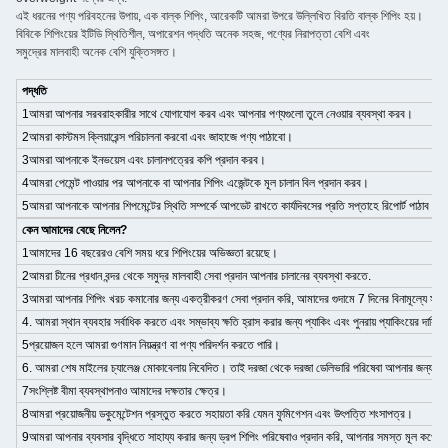
এই ধরনের পণ্য পরিবহনের উপায়, এক বাল্ক শিপিং, আরেকটি আমরা উপরে উল্লিখিত বিরতি বাল্ক শিপিং হয়।
বিবিকে শিপিংয়ের ইটিডি স্থিতিশীল, অপারেশন পদ্ধতি অনেক সহজ, পণ্যের নিরাপত্তা বেশি এবং
সমুদ্রের মালবাহী অনেক বেশি যুক্তিসঙ্গত।
পদ্ধতি
1আমরা আপনার সরবরাহকারীর সাথে যোগাযোগ করব এবং আপনার পণ্যগুলো তুলে নেওয়ার ব্যবস্থা করব।
2আমরা কাস্টমস ক্লিয়ারেন্স পরিচালনা করবো এবং জাহাজে পণ্য পাঠাবো।
3আমরা আপনাকে ইনভয়েস এবং চালানপত্রের কপি প্রদান করব।
4আমরা পেমেন্ট পাওয়ার পর আপনাকে বা আপনার শিপিং এজেন্টকে মূল চালান বিল প্রদান করব।
5আমরা আপনাকে আপনার শিপমেন্টের স্থিতি সম্পর্কে আপডেট রাখতে কার্যদিবসের প্রতি সপ্তাহে রিপোর্ট পাঠাব।
কেন আমাদের বেছে নিলেন?
1আমাদের 16 বছরেরও বেশি সময় ধরে শিপিংয়ের অভিজ্ঞতা রয়েছে।
2আমরা চীনের প্রধান বন্দর থেকে সমুদ্র মালবাহী সেবা প্রদান আপনার চালানের ব্যবস্থা করতে.
3আমরা আপনার শিপিং খরচ কমানোর জন্য একত্রীকরণ সেবা প্রদান করি, আমাদের গুদামে 7 দিনের বিনামূল্যে সঞ্চয়স্
4. আমরা স্থান ব্যবহার সর্বাধিক করতে এবং সম্ভাব্য ক্ষতি হ্রাস করার জন্য প্যাকিং এবং পুনরায় প্যাকিংয়ের দায়ি
5প্রয়োজন হলে আমরা গুণমান নিয়ন্ত্রণ বা পণ্য পরিদর্শন করতে পারি।
6. আমরা শেষ মাইলের চ্যালেঞ্জ মোকাবেলায় নিবেদিত। তাই দরজা থেকে দরজা ডেলিভারি পরিষেবা আপনার জন্য এক
7সংশ্লিষ্ট বীমা ব্যবস্থাপনাও আমাদের দক্ষতার ক্ষেত্র।
8আমরা প্রয়োজনীয় ডকুমেন্টেশন প্রস্তুত করতে সহায়তা করি যেমন ফুমিগেশন এবং উৎপত্তি শংসাপত্র।
9আমরা আপনার ব্যবসার বৃদ্ধিতে সাহায্য করার জন্য ড্রপ শিপিং পরিষেবাও প্রদান করি, আপনার সমস্ত মূল কর্পোরে