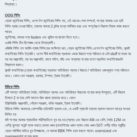
সিদ্ধান্ত।
OOG শিপিং
ফ্রেম কন্টেইনার শিপিং, ওপেন টপ কন্টেইনার শিপিং সহ, এই ধরনের সেবা সম্পর্কে, পণ্যের আকার এবং ছবি
শিপিং দ্বারা দেওয়া উচিত, তারপর আমরা 2 ঘন্টার মধ্যে সর্বনিম্ন খরচ এবং সম্পূর্ণরূপে নিরাপদ স্কিম কাজ করতে
পারেন.
কন্টেইনার, আমরা পণ্য fasten এবং বান্ডিল মনোযোগ দিতে হবে।
ওওজি শিপিং চীন বিশেষজ্ঞ থেকে বিশ্বব্যাপী।
ওজিজি শিপিং হল আউট-গ্যাজ শিপিংয়ের সংক্ষিপ্ত রূপ, ফ্রেম কন্টেইনার শিপিং,ওপেন টপ কন্টেইনার শিপিং, ফ্ল্যাট
কনটেইনার শিপিং ইত্যাদি। ওপেন শীর্ষ কনটেইনার প্রধানত ওভার উচ্চতা পণ্য পরিবহন বা এটা stuff বা সহজ নয়
বড় বড় যন্ত্রপাতি, বড় বড় যন্ত্রপাতি, ধাতব পাইপ, কাঁচ এবং অন্যান্য পণ্যের মতো প্রচলিত কনটেইনারগুলি
নিষ্কাশন করুন।
ফ্ল্যাট কনটেইনার (ফ্রেম কনটেইনার) প্রধানত অতিরিক্ত প্রস্থ / উচ্চতা / অতিরিক্ত ওজনযুক্ত পণ্য পরিবহন
করে। যেমন বেত সরঞ্জাম, বয়লার, ইস্পাত, ট্রাক ইত্যাদি।
বিবিকে শিপিং
এটি সমস্ত অতিরিক্ত দৈর্ঘ্য, অতিরিক্ত প্রস্থ এবং অতিরিক্ত উচ্চতার পণ্যের জন্য উপযুক্ত, এটি বিছানা
হিসাবে 2 বা তার বেশি সমতল র্যাক ধারক ব্যবহার করে। যেমন
ইঞ্জিনিয়ারিং যন্ত্রপাতি, পেট্রল সরঞ্জাম, খনির সরঞ্জাম, ট্রাক ইত্যাদি।
বিবিকে শিপিং আমাদের কোম্পানীর হাইলাইট ব্যবসা এক, যে একটি প্যালেট তারপর স্থাপন সমতল পাত্রে সংখ্যা
মিলিত হয়
যদি পণ্যের আকার স্বাভাবিক পরিস্থিতিতে খুব বড় হয় (প্রস্থ এবং উচ্চতা 4M এর বেশি, দৈর্ঘ্য 12M এর
বেশি) ঝুলন্ত পয়েন্ট ব্লক করতে,অথবা ওজন (কনটেইনার ওজন প্লাস লোড ওজন 50T বেশী) পাইর গ্যান্ট্রি
ক্রেন পরিসীমা বাইরে খুব বিপজ্জনক, যে আমরা BBK শিপিং চয়ন করতে পারেন. oversized এবং
overweight পণ্যের জন্য.