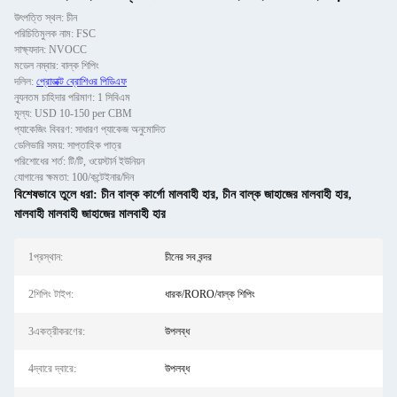
উৎপত্তি স্থল: চীন
পরিচিতিমুলক নাম: FSC
সাক্ষ্যদান: NVOCC
মডেল নম্বার: বাল্ক শিপিং
দলিল:
প্রোডাক্ট ব্রোশিওর পিডিএফ
ন্যূনতম চাহিদার পরিমাণ: 1 সিবিএম
মূল্য: USD 10-150 per CBM
প্যাকেজিং বিবরণ: সাধারণ প্যাকেজ অনুমোদিত
ডেলিভারি সময়: সাপ্তাহিক পাত্র
পরিশোধের শর্ত: টি/টি, ওয়েস্টার্ন ইউনিয়ন
যোগানের ক্ষমতা: 100/কন্টেইনার/দিন
বিশেষভাবে তুলে ধরা:
চীন বাল্ক কার্গো মালবাহী হার
,
চীন বাল্ক জাহাজের মালবাহী হার
,
মালবাহী মালবাহী জাহাজের মালবাহী হার
1প্রস্থান:
চীনের সব বন্দর
2শিপিং টাইপ:
ধারক/RORO/বাল্ক শিপিং
3একত্রীকরণের:
উপলব্ধ
4দ্বারে দ্বারে:
উপলব্ধ